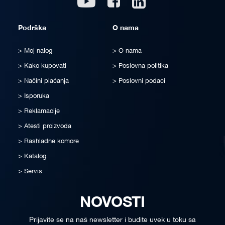
Podrška
O nama
Moj nalog
O nama
Kako kupovati
Poslovna politika
Načini plaćanja
Poslovni podaci
Isporuka
Reklamacije
Atesti proizvoda
Rashladne komore
Katalog
Servis
NOVOSTI
Prijavite se na naš newsletter i budite uvek u toku sa