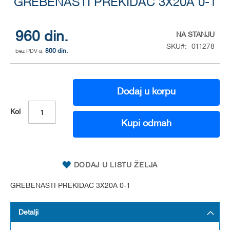
GREBENASTI PREKIDAC 3X20A 0-1
to
the
beginning
of
960 din.
NA STANJU
the
SKU
011278
800 din.
images
gallery
Dodaj u korpu
Kol
Kupi odmah
DODAJ U LISTU ŽELJA
GREBENASTI PREKIDAC 3X20A 0-1
Detalji