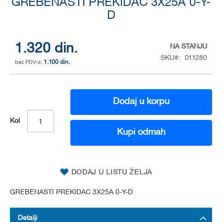
GREBENASTI PREKIDAC 3X25A 0-Y-
to
the
D
beginning
of
the
1.320 din.
NA STANJU
images
SKU
011280
gallery
1.100 din.
Dodaj u korpu
Kol
Kupi odmah
DODAJ U LISTU ŽELJA
GREBENASTI PREKIDAC 3X25A 0-Y-D
Detalji