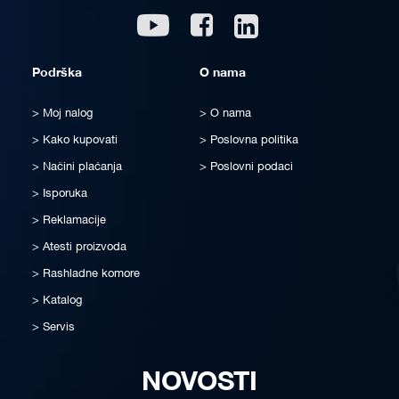
Linkedin
Youtube
Facebook
Podrška
O nama
Moj nalog
O nama
Kako kupovati
Poslovna politika
Načini plaćanja
Poslovni podaci
Isporuka
Reklamacije
Atesti proizvoda
Rashladne komore
Katalog
Servis
NOVOSTI