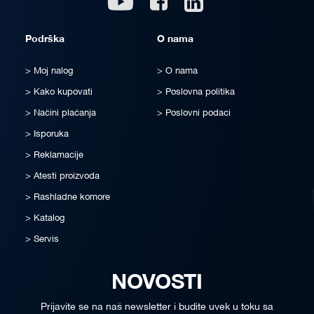
Podrška
O nama
Moj nalog
O nama
Kako kupovati
Poslovna politika
Načini plaćanja
Poslovni podaci
Isporuka
Reklamacije
Atesti proizvoda
Rashladne komore
Katalog
Servis
NOVOSTI
Prijavite se na naš newsletter i budite uvek u toku sa