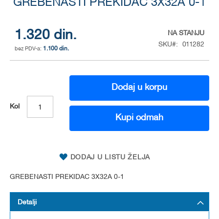
GREBENASTI PREKIDAC 3X32A 0-1
to
the
beginning
of
1.320 din.
NA STANJU
the
SKU
011282
1.100 din.
images
gallery
Dodaj u korpu
Kol
Kupi odmah
DODAJ U LISTU ŽELJA
GREBENASTI PREKIDAC 3X32A 0-1
Detalji