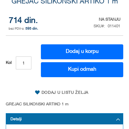
to
GREJAC SILIKONSKI ARTIKO 1 m
the
beginning
of
714 din.
NA STANJU
the
SKU
011401
595 din.
images
gallery
Dodaj u korpu
Kol
Kupi odmah
DODAJ U LISTU ŽELJA
GREJAC SILIKONSKI ARTIKO 1 m
Detalji