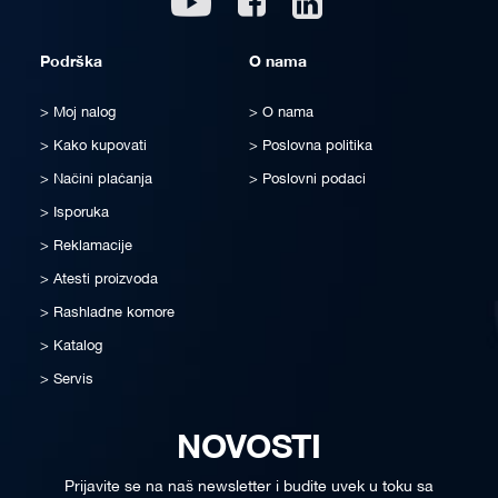
Podrška
O nama
Moj nalog
O nama
Kako kupovati
Poslovna politika
Načini plaćanja
Poslovni podaci
Isporuka
Reklamacije
Atesti proizvoda
Rashladne komore
Katalog
Servis
NOVOSTI
Prijavite se na naš newsletter i budite uvek u toku sa