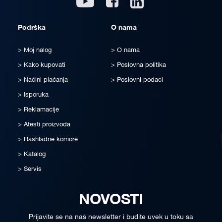
Podrška
O nama
Moj nalog
O nama
Kako kupovati
Poslovna politika
Načini plaćanja
Poslovni podaci
Isporuka
Reklamacije
Atesti proizvoda
Rashladne komore
Katalog
Servis
NOVOSTI
Prijavite se na naš newsletter i budite uvek u toku sa