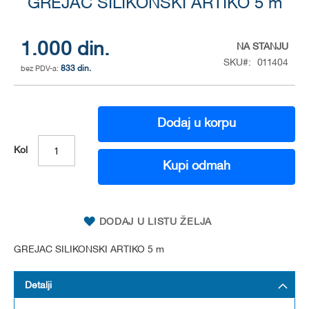
to
GREJAC SILIKONSKI ARTIKO 5 m
the
beginning
of
1.000 din.
NA STANJU
the
SKU
011404
833 din.
images
gallery
Dodaj u korpu
Kol
Kupi odmah
DODAJ U LISTU ŽELJA
GREJAC SILIKONSKI ARTIKO 5 m
Detalji