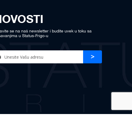
NOVOSTI
javite se na naš newsletter i budite uvek u toku sa
avanjima u Status-Frigo-u
n
Prijava
r
sletter: