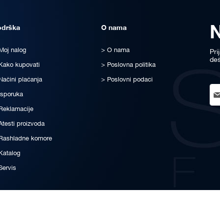
odrška
O nama
Moj nalog
O nama
Pri
deš
Kako kupovati
Poslovna politika
Načini plaćanja
Poslovni podaci
Sig
Isporuka
Up
for
Reklamacije
Ou
Atesti proizvoda
New
Rashladne komore
Katalog
Servis
© All rights reserved for STATUS-FRIGO® since 1999