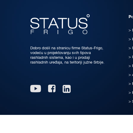
P
Dobro došli na stranicu firme Status-Frigo,
vodeću u projektovanju svih tipova
rashladnih sistema, kao i u prodaji
rashladnih uređaja, na teritoriji južne Srbije.
Linkedin
Youtube
Facebook