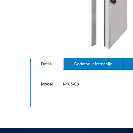
Skip
to
Detalji
Dodatne informacije
the
beginning
of
the
Model
I-405-08
images
gallery