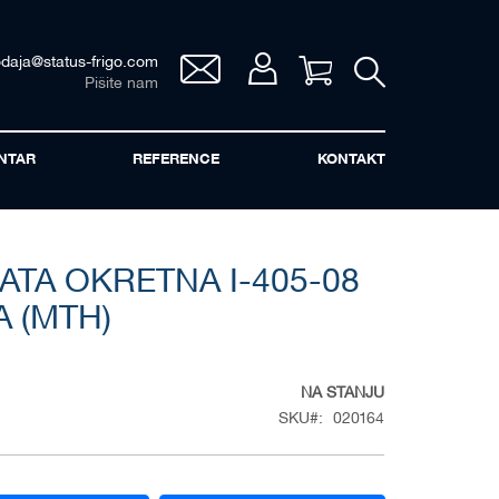
odaja@status-frigo.com
Vaša korpa
Pišite nam
NTAR
REFERENCE
KONTAKT
ATA OKRETNA I-405-08
A (MTH)
NA STANJU
SKU
020164