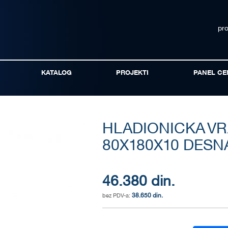
pr
KATALOG
PROJEKTI
PANEL CE
HLADIONICKA VR
80X180X10 DESN
46.380 din.
38.650 din.