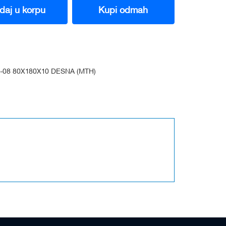
daj u korpu
Kupi odmah
-08 80X180X10 DESNA (MTH)