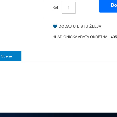
Do
Kol
DODAJ U LISTU ŽELJA
HLADIONICKA VRATA OKRETNA I-405
Ocene