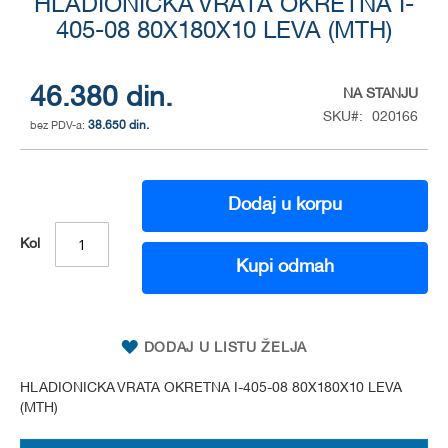
HLADIONICKA VRATA OKRETNA I-
to
the
405-08 80X180X10 LEVA (MTH)
beginning
of
the
46.380 din.
NA STANJU
images
SKU
020166
gallery
38.650 din.
Dodaj u korpu
Kol
Kupi odmah
DODAJ U LISTU ŽELJA
HLADIONICKA VRATA OKRETNA I-405-08 80X180X10 LEVA
(MTH)