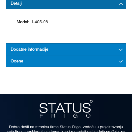
Detalji
I-405-08
Dodatne informacije
Ocene
Dobro došli na stranicu firme Status-Frigo, vodeću u projektovanju