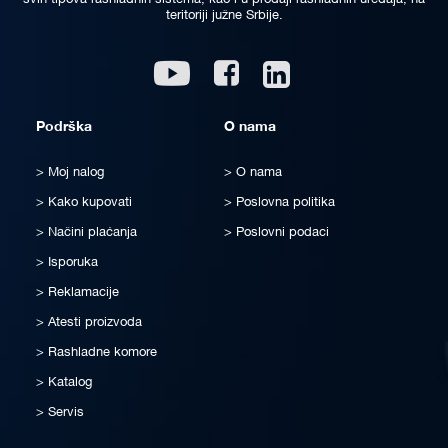
svih tipova rashladnih sistema, kao i u prodaji rashladnih uređaja, na
teritoriji južne Srbije.
Linkedin
Youtube
Facebook
Podrška
O nama
Moj nalog
O nama
Kako kupovati
Poslovna politika
Načini plaćanja
Poslovni podaci
Isporuka
Reklamacije
Atesti proizvoda
Rashladne komore
Katalog
Servis