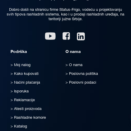
Dobro došli na stranicu firme Status-Frigo, vodeću u projektovanju
svih tipova rashladnih sistema, kao i u prodaji rashladnih uređaja, na
teritoriji južne Srbije.
Linkedin
Youtube
Facebook
Podrška
O nama
Moj nalog
O nama
Kako kupovati
Poslovna politika
Načini plaćanja
Poslovni podaci
Isporuka
Reklamacije
Atesti proizvoda
Rashladne komore
Katalog