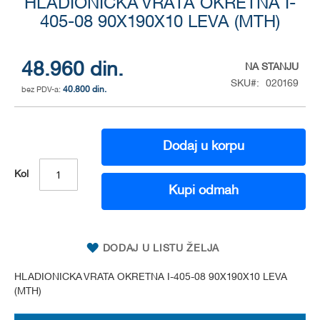
HLADIONICKA VRATA OKRETNA I-
to
the
405-08 90X190X10 LEVA (MTH)
beginning
of
the
48.960 din.
NA STANJU
images
SKU
020169
gallery
40.800 din.
Dodaj u korpu
Kol
Kupi odmah
DODAJ U LISTU ŽELJA
HLADIONICKA VRATA OKRETNA I-405-08 90X190X10 LEVA
(MTH)