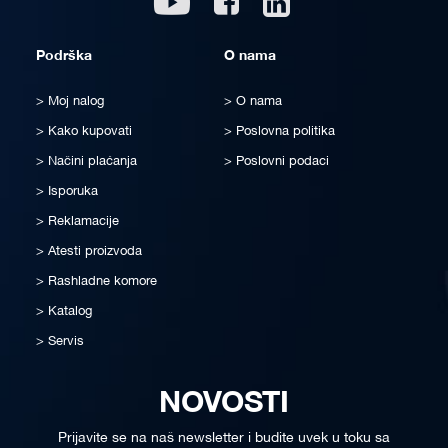
Podrška
O nama
Moj nalog
O nama
Kako kupovati
Poslovna politika
Načini plaćanja
Poslovni podaci
Isporuka
Reklamacije
Atesti proizvoda
Rashladne komore
Katalog
Servis
NOVOSTI
Prijavite se na naš newsletter i budite uvek u toku sa