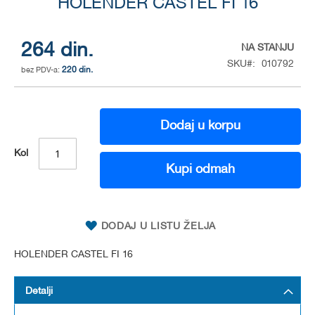
to
HOLENDER CASTEL FI 16
the
beginning
of
264 din.
NA STANJU
the
SKU
010792
220 din.
images
gallery
Dodaj u korpu
Kol
Kupi odmah
DODAJ U LISTU ŽELJA
HOLENDER CASTEL FI 16
Detalji