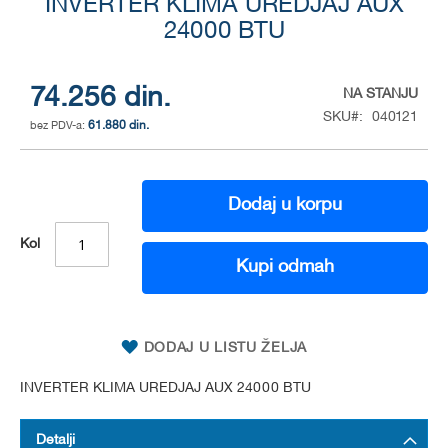
to
INVERTER KLIMA UREDJAJ AUX
the
24000 BTU
beginning
of
the
74.256 din.
NA STANJU
images
SKU
040121
gallery
61.880 din.
Dodaj u korpu
Kol
Kupi odmah
DODAJ U LISTU ŽELJA
INVERTER KLIMA UREDJAJ AUX 24000 BTU
Detalji