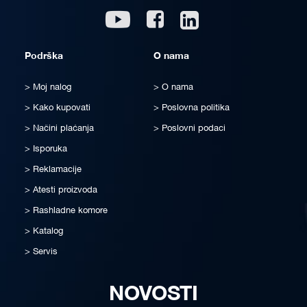
Linkedin
Youtube
Facebook
Podrška
O nama
Moj nalog
O nama
Kako kupovati
Poslovna politika
Načini plaćanja
Poslovni podaci
Isporuka
Reklamacije
Atesti proizvoda
Rashladne komore
Katalog
Servis
NOVOSTI