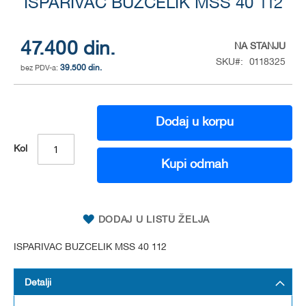
ISPARIVAC BUZCELIK MSS 40 112
to
the
beginning
of
47.400 din.
NA STANJU
the
SKU
0118325
39.500 din.
images
gallery
Dodaj u korpu
Kol
Kupi odmah
DODAJ U LISTU ŽELJA
ISPARIVAC BUZCELIK MSS 40 112
Detalji