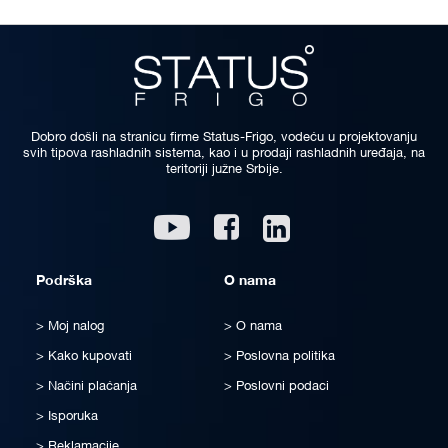
Dobro došli na stranicu firme Status-Frigo, vodeću u projektovanju
svih tipova rashladnih sistema, kao i u prodaji rashladnih uređaja, na
teritoriji južne Srbije.
Linkedin
Youtube
Facebook
Podrška
O nama
Moj nalog
O nama
Kako kupovati
Poslovna politika
Načini plaćanja
Poslovni podaci
Isporuka
Reklamacije