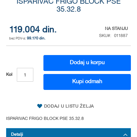
to
ISPARIVAC FRIGO BLOCK PSE
the
35.32.8
beginning
of
the
119.004 din.
NA STANJU
images
SKU
011887
gallery
99.170 din.
Dodaj u korpu
Kol
Kupi odmah
DODAJ U LISTU ŽELJA
ISPARIVAC FRIGO BLOCK PSE 35.32.8
Detalji