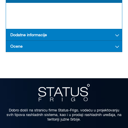
Dodatne informacije
Ocene
Dobro došli na stranicu firme Status-Frigo, vodeću u projektovanju
svih tipova rashladnih sistema, kao i u prodaji rashladnih uređaja, na
teritoriji južne Srbije.