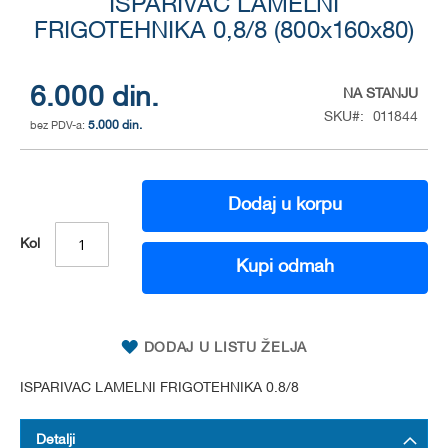
to
ISPARIVAC LAMELNI
the
FRIGOTEHNIKA 0,8/8 (800x160x80)
beginning
of
the
6.000 din.
NA STANJU
images
SKU
011844
gallery
5.000 din.
Dodaj u korpu
Kol
Kupi odmah
DODAJ U LISTU ŽELJA
ISPARIVAC LAMELNI FRIGOTEHNIKA 0.8/8
Detalji