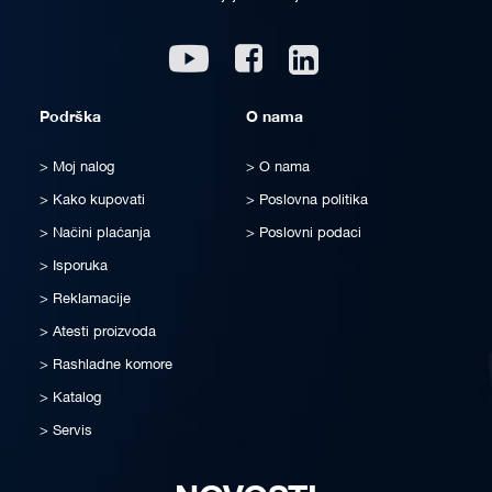
Linkedin
Youtube
Facebook
Podrška
O nama
Moj nalog
O nama
Kako kupovati
Poslovna politika
Načini plaćanja
Poslovni podaci
Isporuka
Reklamacije
Atesti proizvoda
Rashladne komore
Katalog
Servis