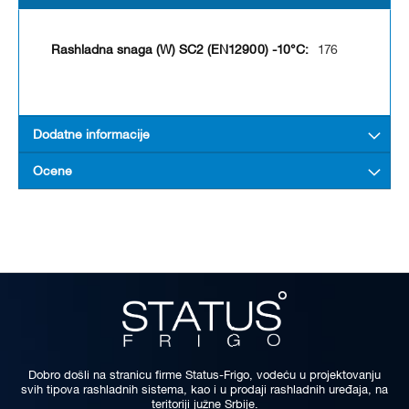
176
Dodatne informacije
Ocene
Dobro došli na stranicu firme Status-Frigo, vodeću u projektovanju
svih tipova rashladnih sistema, kao i u prodaji rashladnih uređaja, na
teritoriji južne Srbije.