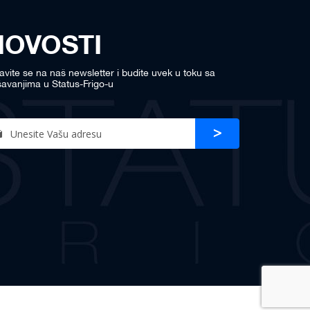
NOVOSTI
javite se na naš newsletter i budite uvek u toku sa
avanjima u Status-Frigo-u
n
Prijava
r
sletter: