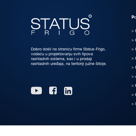
P
Dobro došli na stranicu firme Status-Frigo,
vodeću u projektovanju svih tipova
rashladnih sistema, kao i u prodaji
rashladnih uređaja, na teritoriji južne Srbije.
Linkedin
Youtube
Facebook