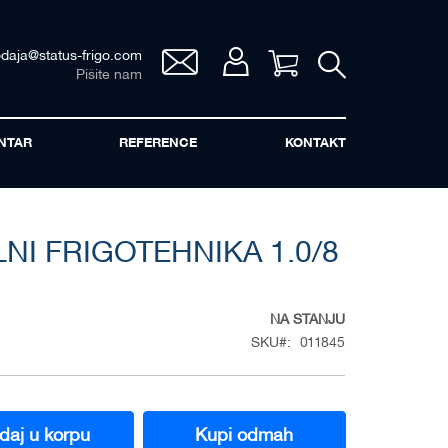
odaja@status-frigo.com
Vaša korpa
Pišite nam
NTAR
REFERENCE
KONTAKT
NI FRIGOTEHNIKA 1.0/8
NA STANJU
SKU
011845
daj u korpu
Kupi odmah