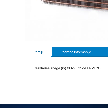
Skip
to
Detalji
Dodatne informacije
the
beginning
of
the
Rashladna snaga (W) SC2 (EN12900) -10°C
images
gallery