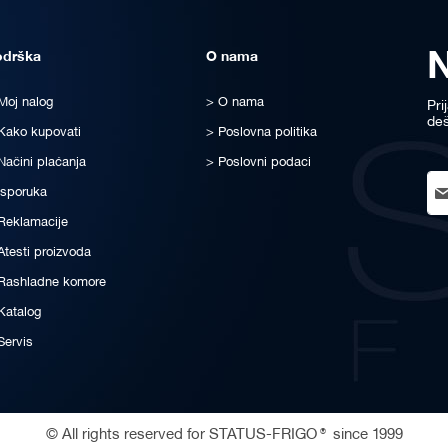
odrška
O nama
Moj nalog
O nama
Pri
deš
Kako kupovati
Poslovna politika
Načini plaćanja
Poslovni podaci
Sig
Isporuka
Up
for
Reklamacije
Ou
Atesti proizvoda
New
Rashladne komore
Katalog
Servis
© All rights reserved for STATUS-FRIGO® since 1999