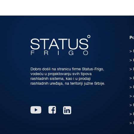
P
Dobro došli na stranicu firme Status-Frigo,
vodeću u projektovanju svih tipova
rashladnih sistema, kao i u prodaji
rashladnih uređaja, na teritoriji južne Srbije.
Linkedin
Youtube
Facebook