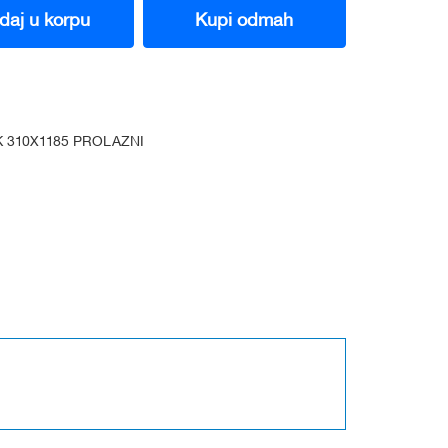
daj u korpu
Kupi odmah
 310X1185 PROLAZNI