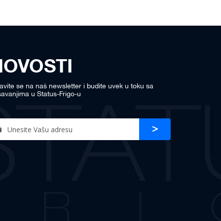
NOVOSTI
javite se na naš newsletter i budite uvek u toku sa
avanjima u Status-Frigo-u
n
Prijava
r
sletter: