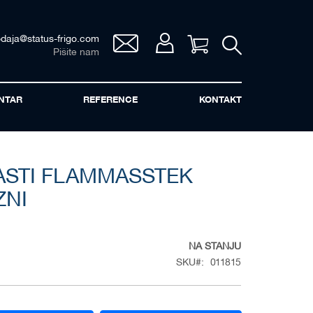
odaja@status-frigo.com
Vaša korpa
Pišite nam
NTAR
REFERENCE
KONTAKT
ASTI FLAMMASSTEK
ZNI
NA STANJU
SKU
011815