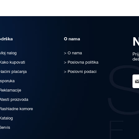
odrška
O nama
Moj nalog
O nama
Pri
deš
Kako kupovati
Poslovna politika
Načini plaćanja
Poslovni podaci
Sig
Isporuka
Up
for
Reklamacije
Ou
Atesti proizvoda
New
Rashladne komore
Katalog
Servis