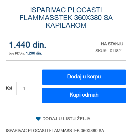
Skip
to
ISPARIVAC PLOCASTI
the
FLAMMASSTEK 360X380 SA
beginning
KAPILAROM
of
the
images
1.440 din.
NA STANJU
gallery
SKU
011821
1.200 din.
Dodaj u korpu
Kol
Kupi odmah
DODAJ U LISTU ŽELJA
ISPARIVAC PLOCASTI FLAMMASSTEK 360X380 SA