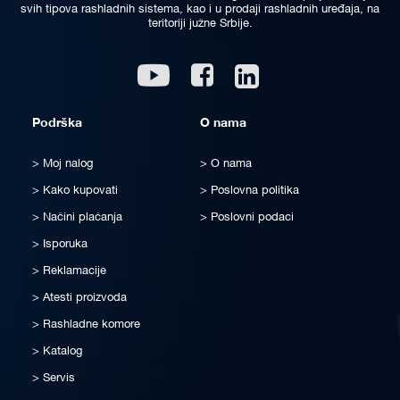
svih tipova rashladnih sistema, kao i u prodaji rashladnih uređaja, na
teritoriji južne Srbije.
Linkedin
Youtube
Facebook
Podrška
O nama
Moj nalog
O nama
Kako kupovati
Poslovna politika
Načini plaćanja
Poslovni podaci
Isporuka
Reklamacije
Atesti proizvoda
Rashladne komore
Katalog
Servis