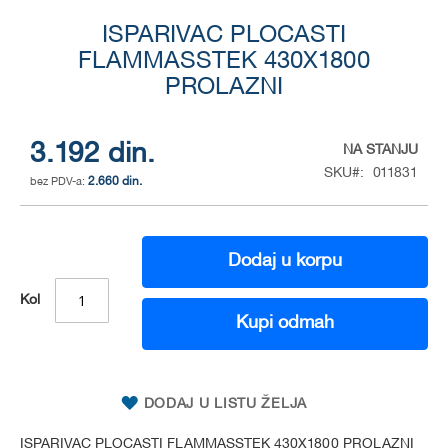
Skip
to
ISPARIVAC PLOCASTI
the
FLAMMASSTEK 430X1800
beginning
PROLAZNI
of
the
images
3.192 din.
NA STANJU
gallery
SKU
011831
2.660 din.
Dodaj u korpu
Kol
Kupi odmah
DODAJ U LISTU ŽELJA
ISPARIVAC PLOCASTI FLAMMASSTEK 430X1800 PROLAZNI