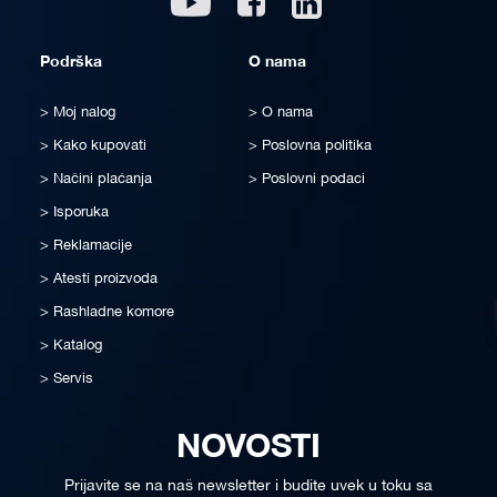
Podrška
O nama
Moj nalog
O nama
Kako kupovati
Poslovna politika
Načini plaćanja
Poslovni podaci
Isporuka
Reklamacije
Atesti proizvoda
Rashladne komore
Katalog
Servis
NOVOSTI
Prijavite se na naš newsletter i budite uvek u toku sa