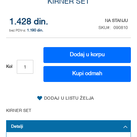
to
KIRNER SET
the
beginning
of
1.428 din.
NA STANJU
the
SKU
090810
1.190 din.
images
gallery
Dodaj u korpu
Kol
Kupi odmah
DODAJ U LISTU ŽELJA
KIRNER SET
Detalji