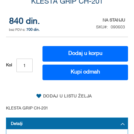
to
KLESTA GRIP CH-201
the
beginning
of
840 din.
NA STANJU
the
SKU
090603
700 din.
images
gallery
Dodaj u korpu
Kol
Kupi odmah
DODAJ U LISTU ŽELJA
KLESTA GRIP CH-201
Detalji