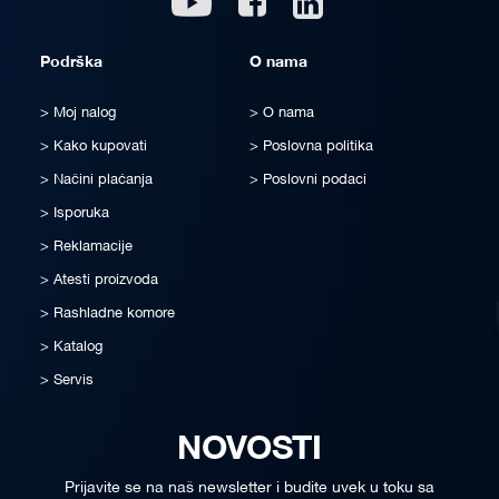
Podrška
O nama
Moj nalog
O nama
Kako kupovati
Poslovna politika
Načini plaćanja
Poslovni podaci
Isporuka
Reklamacije
Atesti proizvoda
Rashladne komore
Katalog
Servis
NOVOSTI
Prijavite se na naš newsletter i budite uvek u toku sa