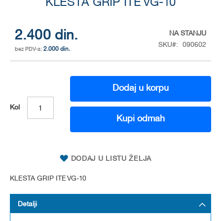
to
KLESTA GRIP ITE VG-10
the
beginning
of
2.400 din.
NA STANJU
the
SKU
090602
2.000 din.
images
gallery
Dodaj u korpu
Kol
Kupi odmah
DODAJ U LISTU ŽELJA
KLESTA GRIP ITE VG-10
Detalji