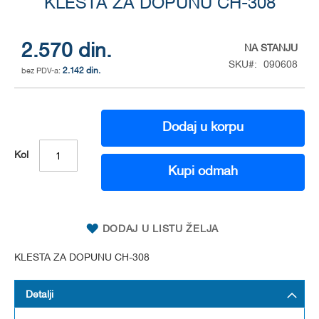
to
KLESTA ZA DOPUNU CH-308
the
beginning
of
2.570 din.
NA STANJU
the
SKU
090608
2.142 din.
images
gallery
Dodaj u korpu
Kol
Kupi odmah
DODAJ U LISTU ŽELJA
KLESTA ZA DOPUNU CH-308
Detalji