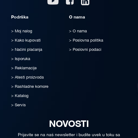
Podrška
O nama
Moj nalog
O nama
Kako kupovati
Poslovna politika
Načini plaćanja
Poslovni podaci
Isporuka
Reklamacije
Atesti proizvoda
Rashladne komore
Katalog
Servis
NOVOSTI
Prijavite se na naš newsletter i budite uvek u toku sa