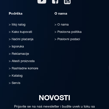
Podrška
O nama
Moj nalog
O nama
Kako kupovati
Poslovna politika
Načini plaćanja
Poslovni podaci
Isporuka
Reklamacije
Atesti proizvoda
Rashladne komore
Katalog
Servis
NOVOSTI
Prijavite se na naš newsletter i budite uvek u toku sa