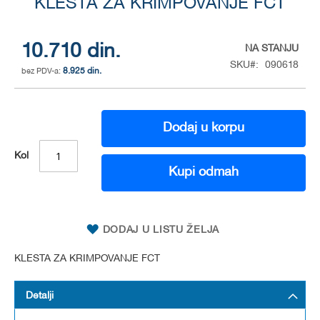
to
KLESTA ZA KRIMPOVANJE FCT
the
beginning
of
10.710 din.
NA STANJU
the
SKU
090618
8.925 din.
images
gallery
Dodaj u korpu
Kol
Kupi odmah
DODAJ U LISTU ŽELJA
KLESTA ZA KRIMPOVANJE FCT
Detalji