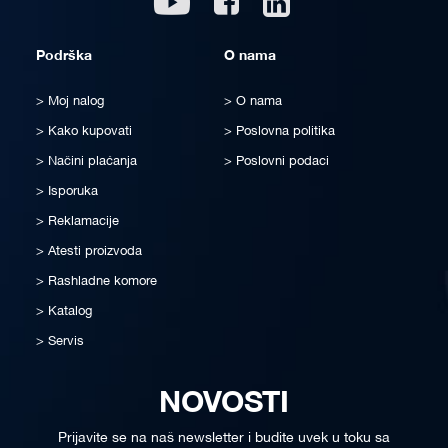
Podrška
O nama
Moj nalog
O nama
Kako kupovati
Poslovna politika
Načini plaćanja
Poslovni podaci
Isporuka
Reklamacije
Atesti proizvoda
Rashladne komore
Katalog
Servis
NOVOSTI
Prijavite se na naš newsletter i budite uvek u toku sa