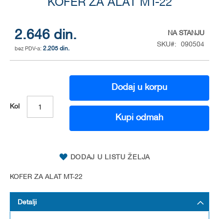
to
KOFER ZA ALAT MT-22
the
beginning
of
2.646 din.
NA STANJU
the
SKU
090504
2.205 din.
images
gallery
Dodaj u korpu
Kol
Kupi odmah
DODAJ U LISTU ŽELJA
KOFER ZA ALAT MT-22
Detalji