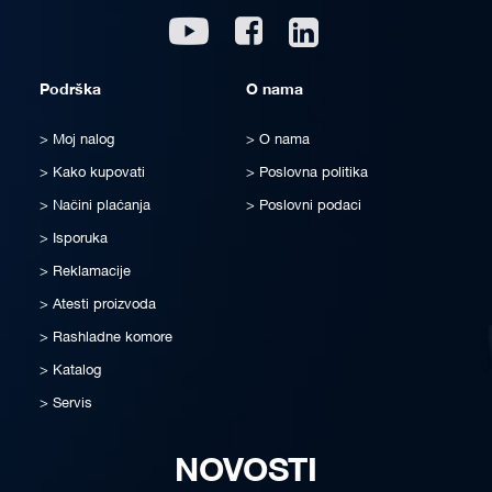
Linkedin
Youtube
Facebook
Podrška
O nama
Moj nalog
O nama
Kako kupovati
Poslovna politika
Načini plaćanja
Poslovni podaci
Isporuka
Reklamacije
Atesti proizvoda
Rashladne komore
Katalog
Servis
NOVOSTI