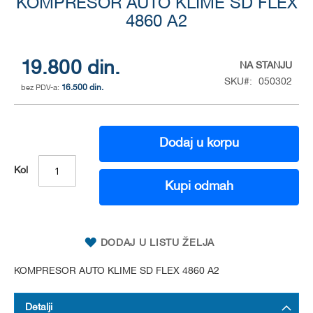
KOMPRESOR AUTO KLIME SD FLEX
to
the
4860 A2
beginning
of
the
19.800 din.
NA STANJU
images
SKU
050302
gallery
16.500 din.
Dodaj u korpu
Kol
Kupi odmah
DODAJ U LISTU ŽELJA
KOMPRESOR AUTO KLIME SD FLEX 4860 A2
Detalji