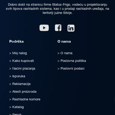
Dobro došli na stranicu firme Status-Frigo, vodeću u projektovanju
svih tipova rashladnih sistema, kao i u prodaji rashladnih uređaja, na
teritoriji južne Srbije.
Linkedin
Youtube
Facebook
Podrška
O nama
Moj nalog
O nama
Kako kupovati
Poslovna politika
Načini plaćanja
Poslovni podaci
Isporuka
Reklamacije
Atesti proizvoda
Rashladne komore
Katalog