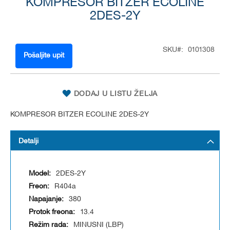
to
KOMPRESOR BITZER ECOLINE
the
2DES-2Y
beginning
of
the
SKU
0101308
images
Pošaljite upit
gallery
DODAJ U LISTU ŽELJA
KOMPRESOR BITZER ECOLINE 2DES-2Y
Detalji
2DES-2Y
R404a
380
13.4
MINUSNI (LBP)