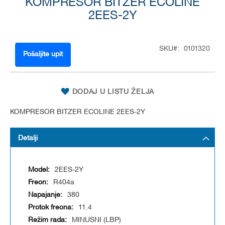
to
KOMPRESOR BITZER ECOLINE
the
2EES-2Y
beginning
of
the
SKU
0101320
images
Pošaljite upit
gallery
DODAJ U LISTU ŽELJA
KOMPRESOR BITZER ECOLINE 2EES-2Y
Detalji
2EES-2Y
R404a
380
11.4
MINUSNI (LBP)