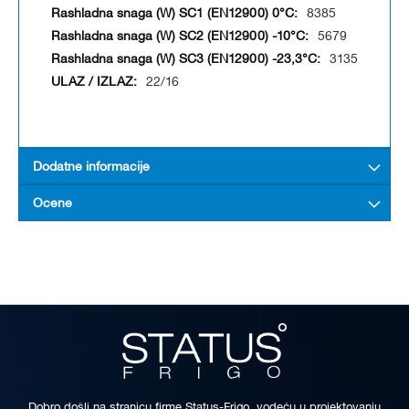
8385
5679
3135
22/16
Dodatne informacije
Ocene
Dobro došli na stranicu firme Status-Frigo, vodeću u projektovanju