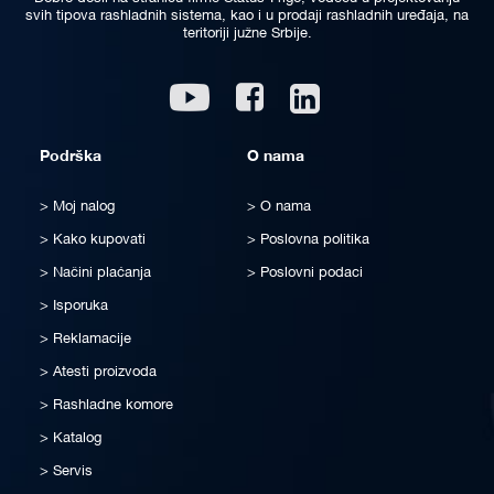
svih tipova rashladnih sistema, kao i u prodaji rashladnih uređaja, na
teritoriji južne Srbije.
Linkedin
Youtube
Facebook
Podrška
O nama
Moj nalog
O nama
Kako kupovati
Poslovna politika
Načini plaćanja
Poslovni podaci
Isporuka
Reklamacije
Atesti proizvoda
Rashladne komore
Katalog
Servis