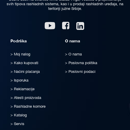
svih tipova rashladnih sistema, kao i u prodaji rashladnih uređaja, na
teritoriji južne Srbije.
Linkedin
Youtube
Facebook
Podrška
O nama
Moj nalog
O nama
Kako kupovati
Poslovna politika
Načini plaćanja
Poslovni podaci
Isporuka
Reklamacije
Atesti proizvoda
Rashladne komore
Katalog
Servis