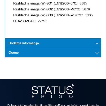
8385
5679
3135
22/16
Dodatne informacije
Ocene
Dobro došli na stranicu firme Status-Frigo, vodeću u projektovanju