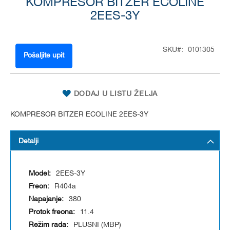
to
KOMPRESOR BITZER ECOLINE
the
2EES-3Y
beginning
of
the
SKU
0101305
images
Pošaljite upit
gallery
DODAJ U LISTU ŽELJA
KOMPRESOR BITZER ECOLINE 2EES-3Y
Detalji
2EES-3Y
R404a
380
11.4
PLUSNI (MBP)