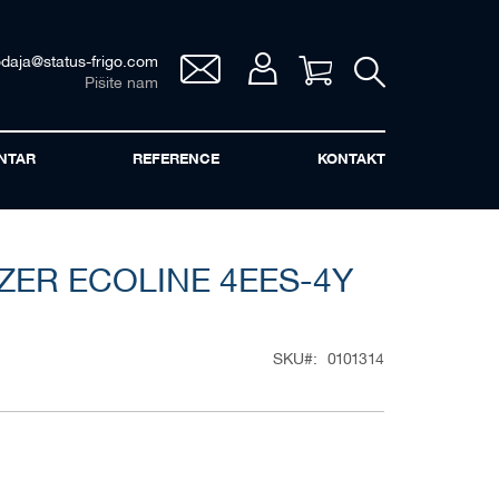
odaja@status-frigo.com
Vaša korpa
Pišite nam
NTAR
REFERENCE
KONTAKT
ER ECOLINE 4EES-4Y
SKU
0101314