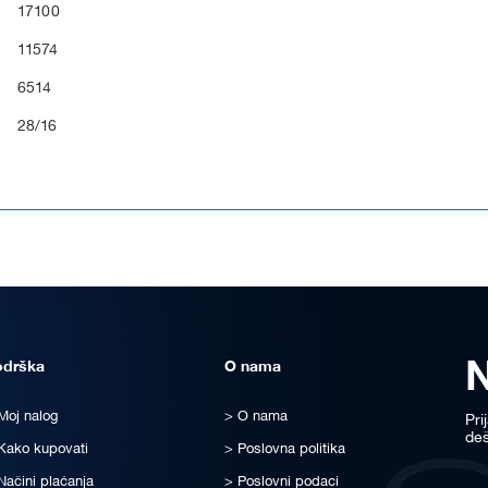
17100
11574
6514
28/16
odrška
O nama
Moj nalog
O nama
Pri
deš
Kako kupovati
Poslovna politika
Načini plaćanja
Poslovni podaci