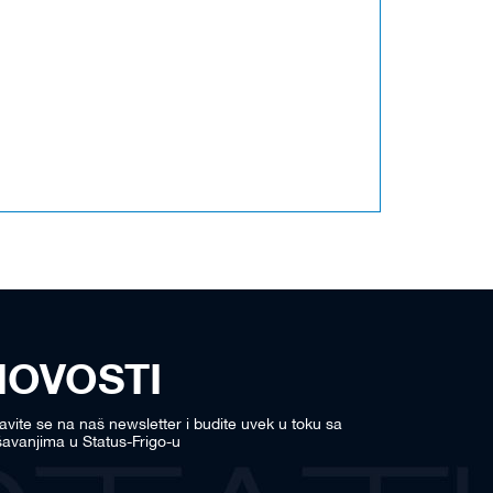
NOVOSTI
javite se na naš newsletter i budite uvek u toku sa
avanjima u Status-Frigo-u