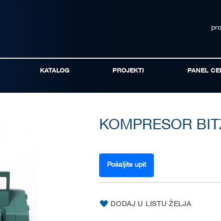
pr
KATALOG
PROJEKTI
PANEL CE
KOMPRESOR BITZ
Pošaljite upit
DODAJ U LISTU ŽELJA