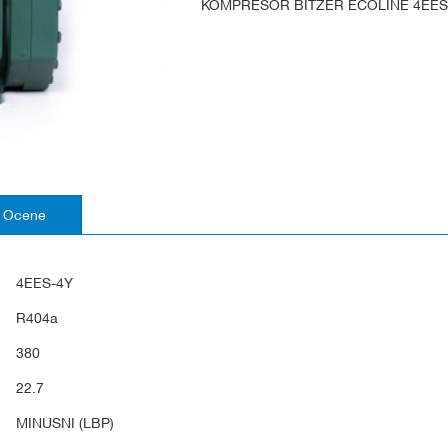
KOMPRESOR BITZER ECOLINE 4EES
Ocene
4EES-4Y
R404a
380
22.7
MINUSNI (LBP)