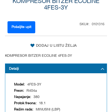
to
KOMPRESOR BITZER ECOLINE
the
4FES-3Y
beginning
of
the
SKU
0101316
images
Pošaljite upit
gallery
DODAJ U LISTU ŽELJA
KOMPRESOR BITZER ECOLINE 4FES-3Y
Detalji
4FES-3Y
R404a
380
18.1
MINUSNI (LBP)