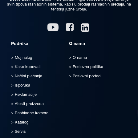
svih tipova rashladnih sistema, kao i u prodaji rashladnih uređaja, na
teritoriji južne Srbije.
Linkedin
Youtube
Facebook
Podrška
O nama
Moj nalog
O nama
Kako kupovati
Poslovna politika
Načini plaćanja
Poslovni podaci
Isporuka
Reklamacije
Atesti proizvoda
Rashladne komore
Katalog
Servis