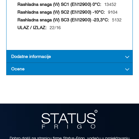
13452
9104
5132
22/16
Dodatne informacije
Ocene
Dobro došli na stranicu firme Status-Frigo, vodeću u projektovanju