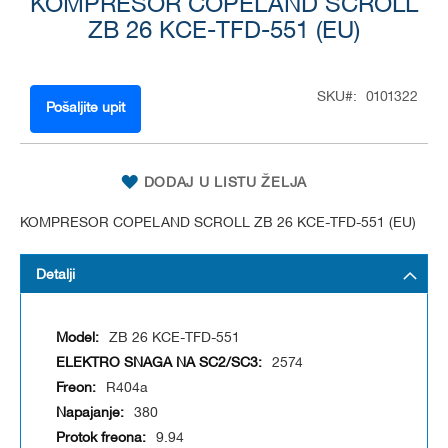
KOMPRESOR COPELAND SCROLL
to
the
ZB 26 KCE-TFD-551 (EU)
beginning
of
the
SKU
0101322
images
Pošaljite upit
gallery
DODAJ U LISTU ŽELJA
KOMPRESOR COPELAND SCROLL ZB 26 KCE-TFD-551 (EU)
Detalji
ZB 26 KCE-TFD-551
2574
R404a
380
9.94