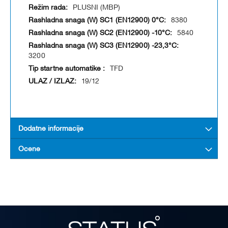
PLUSNI (MBP)
8380
5840
3200
TFD
19/12
Dodatne informacije
Ocene