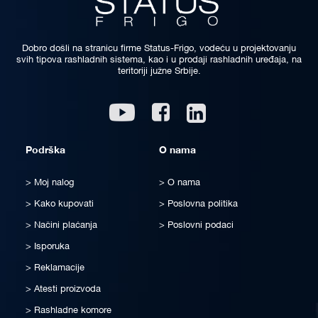
Dobro došli na stranicu firme Status-Frigo, vodeću u projektovanju
svih tipova rashladnih sistema, kao i u prodaji rashladnih uređaja, na
teritoriji južne Srbije.
Linkedin
Youtube
Facebook
Podrška
O nama
Moj nalog
O nama
Kako kupovati
Poslovna politika
Načini plaćanja
Poslovni podaci
Isporuka
Reklamacije
Atesti proizvoda
Rashladne komore