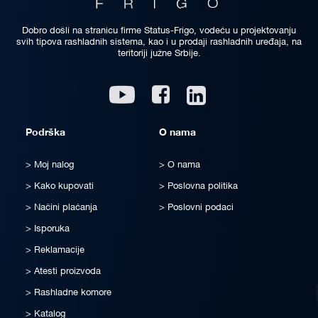
Dobro došli na stranicu firme Status-Frigo, vodeću u projektovanju
svih tipova rashladnih sistema, kao i u prodaji rashladnih uređaja, na
teritoriji južne Srbije.
Linkedin
Youtube
Facebook
Podrška
O nama
Moj nalog
O nama
Kako kupovati
Poslovna politika
Načini plaćanja
Poslovni podaci
Isporuka
Reklamacije
Atesti proizvoda
Rashladne komore
Katalog