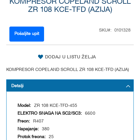
KOMPRESOR COPELAND SCROLL
to
the
ZR 108 KCE-TFD (AZIJA)
beginning
of
the
SKU
0101328
images
Pošaljite upit
gallery
DODAJ U LISTU ŽELJA
KOMPRESOR COPELAND SCROLL ZR 108 KCE-TFD (AZIJA)
Detalji
ZR 108 KCE-TFD-455
6600
R407
380
25