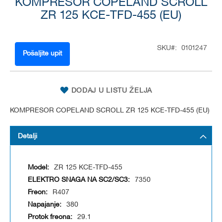
KOMPRESOR COPELAND SCROLL
to
the
ZR 125 KCE-TFD-455 (EU)
beginning
of
the
SKU
0101247
images
Pošaljite upit
gallery
DODAJ U LISTU ŽELJA
KOMPRESOR COPELAND SCROLL ZR 125 KCE-TFD-455 (EU)
Detalji
ZR 125 KCE-TFD-455
7350
R407
380
29.1