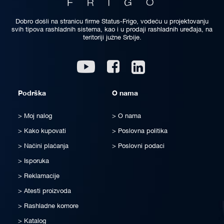
Dobro došli na stranicu firme Status-Frigo, vodeću u projektovanju
svih tipova rashladnih sistema, kao i u prodaji rashladnih uređaja, na
teritoriji južne Srbije.
Linkedin
Youtube
Facebook
Podrška
O nama
Moj nalog
O nama
Kako kupovati
Poslovna politika
Načini plaćanja
Poslovni podaci
Isporuka
Reklamacije
Atesti proizvoda
Rashladne komore
Katalog