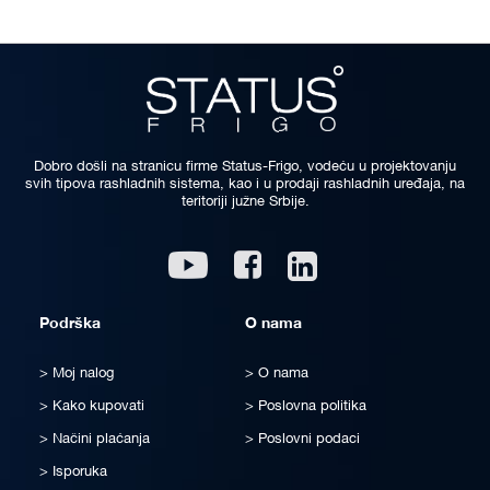
Dobro došli na stranicu firme Status-Frigo, vodeću u projektovanju
svih tipova rashladnih sistema, kao i u prodaji rashladnih uređaja, na
teritoriji južne Srbije.
Linkedin
Youtube
Facebook
Podrška
O nama
Moj nalog
O nama
Kako kupovati
Poslovna politika
Načini plaćanja
Poslovni podaci
Isporuka