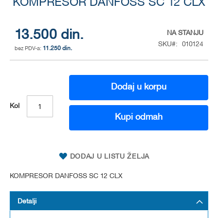
KOMPRESOR DANFOSS SC 12 CLX
to
the
beginning
of
13.500 din.
NA STANJU
the
SKU
010124
11.250 din.
images
gallery
Dodaj u korpu
Kol
Kupi odmah
DODAJ U LISTU ŽELJA
KOMPRESOR DANFOSS SC 12 CLX
Detalji