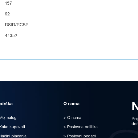
157
92
RSIR/RCSR
44352
odrška
O nama
Moj nalog
O nama
Pri
deš
Kako kupovati
Poslovna politika
Načini plaćanja
Poslovni podaci