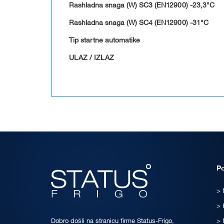
Rashladna snaga (W) SC3 (EN12900) -23,3°C
Rashladna snaga (W) SC4 (EN12900) -31°C
Tip startne automatike
ULAZ / IZLAZ
P
Dobro došli na stranicu firme Status-Frigo,