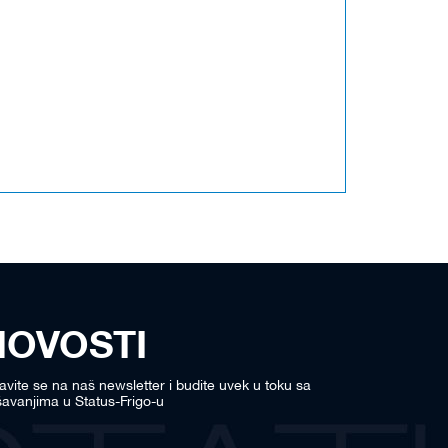
NOVOSTI
javite se na naš newsletter i budite uvek u toku sa
avanjima u Status-Frigo-u