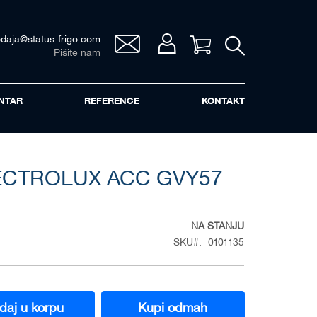
odaja@status-frigo.com
Vaša korpa
Pišite nam
NTAR
REFERENCE
KONTAKT
CTROLUX ACC GVY57
NA STANJU
SKU
0101135
daj u korpu
Kupi odmah