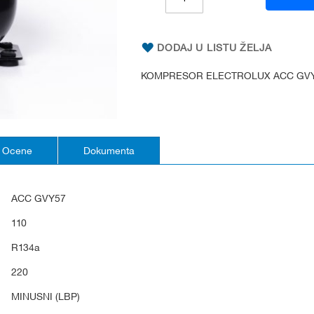
DODAJ U LISTU ŽELJA
KOMPRESOR ELECTROLUX ACC GV
Ocene
Dokumenta
ACC GVY57
110
R134a
220
MINUSNI (LBP)