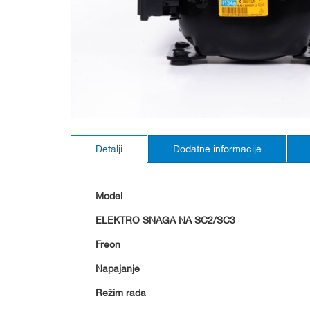
Skip
to
Detalji
Dodatne informacije
the
beginning
of
the
Model
images
gallery
ELEKTRO SNAGA NA SC2/SC3
Freon
Napajanje
Režim rada