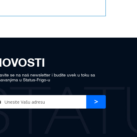
NOVOSTI
javite se na naš newsletter i budite uvek u toku sa
avanjima u Status-Frigo-u
n
Prijava
r
sletter: