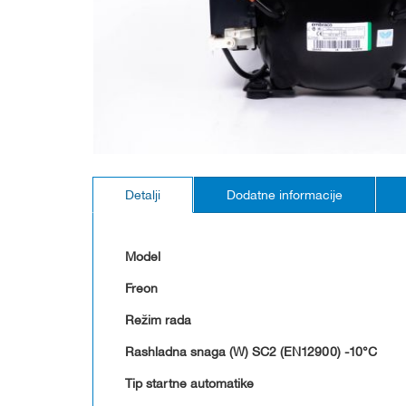
Skip
to
Detalji
Dodatne informacije
the
beginning
of
the
Model
images
gallery
Freon
Režim rada
Rashladna snaga (W) SC2 (EN12900) -10°C
Tip startne automatike