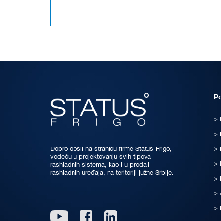
P
Dobro došli na stranicu firme Status-Frigo,
vodeću u projektovanju svih tipova
rashladnih sistema, kao i u prodaji
rashladnih uređaja, na teritoriji južne Srbije.
Linkedin
Youtube
Facebook