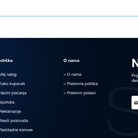
odrška
O nama
Moj nalog
O nama
Pri
deš
Kako kupovati
Poslovna politika
Načini plaćanja
Poslovni podaci
Sig
Isporuka
Up
for
Reklamacije
Ou
Atesti proizvoda
New
Rashladne komore