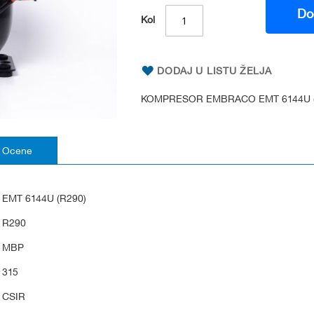
Do
Kol
DODAJ U LISTU ŽELJA
KOMPRESOR EMBRACO EMT 6144U (
Ocene
EMT 6144U (R290)
R290
MBP
315
CSIR