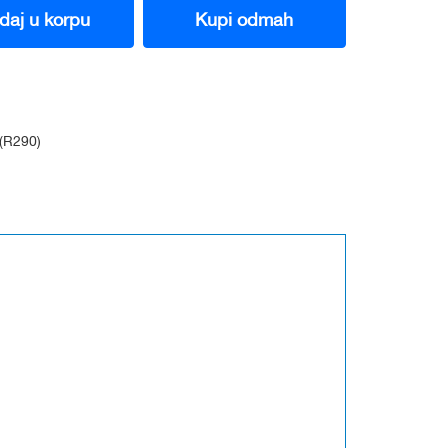
daj u korpu
Kupi odmah
R290)