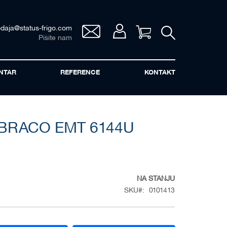
odaja@status-frigo.com
Vaša korpa
Pišite nam
NTAR
REFERENCE
KONTAKT
RACO EMT 6144U
NA STANJU
SKU
0101413