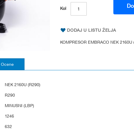
Do
Kol
DODAJ U LISTU ŽELJA
KOMPRESOR EMBRACO NEK 2160U (
Ocene
NEK 2160U (R290)
R290
MINUSNI (LBP)
1246
632