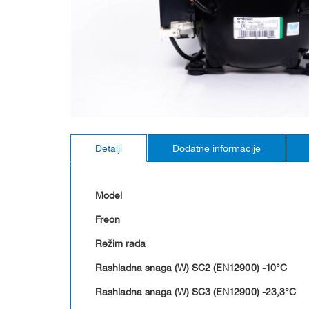
Skip
to
Detalji
Dodatne informacije
the
beginning
of
the
Model
images
gallery
Freon
Režim rada
Rashladna snaga (W) SC2 (EN12900) -10°C
Rashladna snaga (W) SC3 (EN12900) -23,3°C