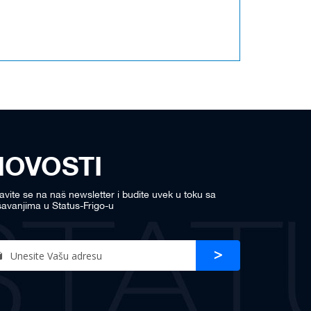
NOVOSTI
javite se na naš newsletter i budite uvek u toku sa
avanjima u Status-Frigo-u
n
Prijava
r
sletter: