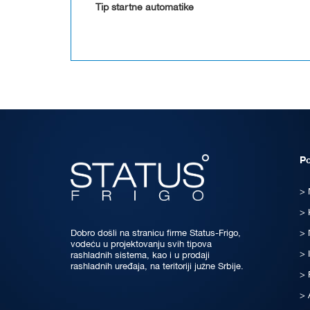
Tip startne automatike
P
Dobro došli na stranicu firme Status-Frigo,
vodeću u projektovanju svih tipova
rashladnih sistema, kao i u prodaji
rashladnih uređaja, na teritoriji južne Srbije.