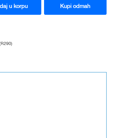
daj u korpu
Kupi odmah
R290)