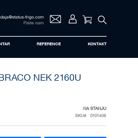
odaja@status-frigo.com
Vaša korpa
Pišite nam
NTAR
REFERENCE
KONTAKT
RACO NEK 2160U
NA STANJU
SKU
0101406