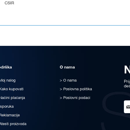
CSIR
odrška
O nama
Moj nalog
O nama
Pri
deš
Kako kupovati
Poslovna politika
Načini plaćanja
Poslovni podaci
Sig
Isporuka
Up
for
Reklamacije
Ou
Atesti proizvoda
New