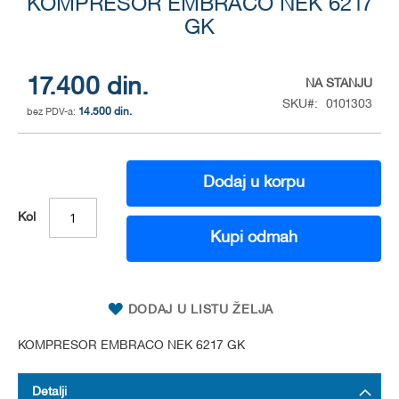
KOMPRESOR EMBRACO NEK 6217
to
the
GK
beginning
of
the
17.400 din.
NA STANJU
images
SKU
0101303
gallery
14.500 din.
Dodaj u korpu
Kol
Kupi odmah
DODAJ U LISTU ŽELJA
KOMPRESOR EMBRACO NEK 6217 GK
Detalji