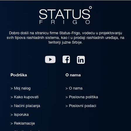
Dobro došli na stranicu firme Status-Frigo, vodeću u projektovanju
svih tipova rashladnih sistema, kao i u prodaji rashladnih uređaja, na
teritoriji južne Srbije.
Linkedin
Youtube
Facebook
Podrška
O nama
Moj nalog
O nama
Kako kupovati
Poslovna politika
Načini plaćanja
Poslovni podaci
Isporuka
Reklamacije