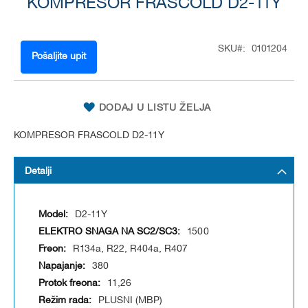
KOMPRESOR FRASCOLD D2-11Y
to
the
beginning
of
SKU
0101204
the
Pošaljite upit
images
gallery
DODAJ U LISTU ŽELJA
KOMPRESOR FRASCOLD D2-11Y
Detalji
D2-11Y
1500
R134a, R22, R404a, R407
380
11,26
PLUSNI (MBP)