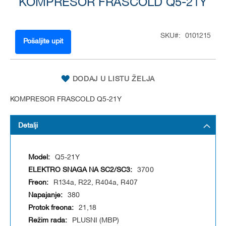
KOMPRESOR FRASCOLD Q5-21Y
to
the
beginning
of
SKU
0101215
the
Pošaljite upit
images
gallery
DODAJ U LISTU ŽELJA
KOMPRESOR FRASCOLD Q5-21Y
Detalji
Q5-21Y
3700
R134a, R22, R404a, R407
380
21,18
PLUSNI (MBP)