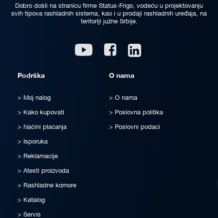
Dobro došli na stranicu firme Status-Frigo, vodeću u projektovanju
svih tipova rashladnih sistema, kao i u prodaji rashladnih uređaja, na
teritoriji južne Srbije.
Linkedin
Youtube
Facebook
Podrška
O nama
Moj nalog
O nama
Kako kupovati
Poslovna politika
Načini plaćanja
Poslovni podaci
Isporuka
Reklamacije
Atesti proizvoda
Rashladne komore
Katalog
Servis