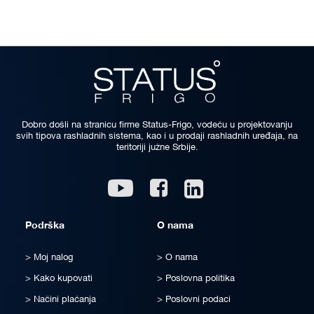
Dobro došli na stranicu firme Status-Frigo, vodeću u projektovanju
svih tipova rashladnih sistema, kao i u prodaji rashladnih uređaja, na
teritoriji južne Srbije.
Linkedin
Youtube
Facebook
Podrška
O nama
Moj nalog
O nama
Kako kupovati
Poslovna politika
Načini plaćanja
Poslovni podaci