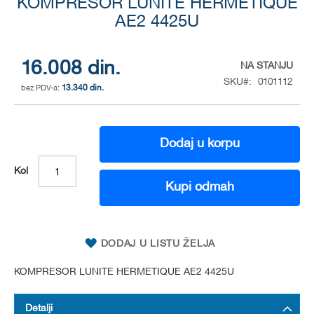
KOMPRESOR LUNITE HERMETIQUE
to
the
AE2 4425U
beginning
of
the
16.008 din.
NA STANJU
images
SKU
0101112
gallery
13.340 din.
Dodaj u korpu
Kol
Kupi odmah
DODAJ U LISTU ŽELJA
KOMPRESOR LUNITE HERMETIQUE AE2 4425U
Detalji