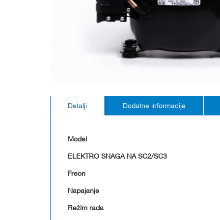
Skip
to
Detalji
Dodatne informacije
the
beginning
of
the
Model
images
gallery
ELEKTRO SNAGA NA SC2/SC3
Freon
Napajanje
Režim rada