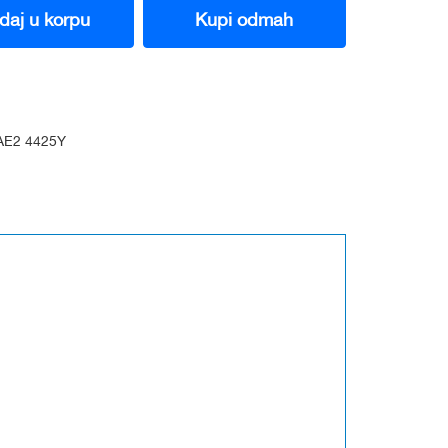
daj u korpu
Kupi odmah
E2 4425Y