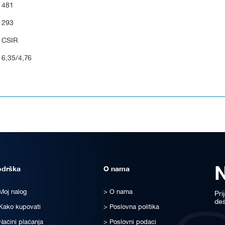
481
293
CSIR
6,35/4,76
odrška
O nama
Moj nalog
O nama
Pri
deš
Kako kupovati
Poslovna politika
Načini plaćanja
Poslovni podaci