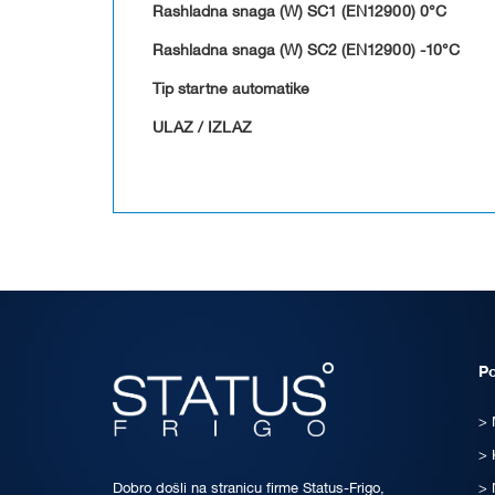
Rashladna snaga (W) SC1 (EN12900) 0°C
Rashladna snaga (W) SC2 (EN12900) -10°C
Tip startne automatike
ULAZ / IZLAZ
P
Dobro došli na stranicu firme Status-Frigo,