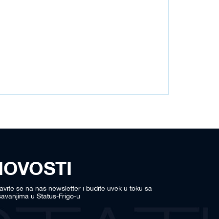
NOVOSTI
javite se na naš newsletter i budite uvek u toku sa
avanjima u Status-Frigo-u