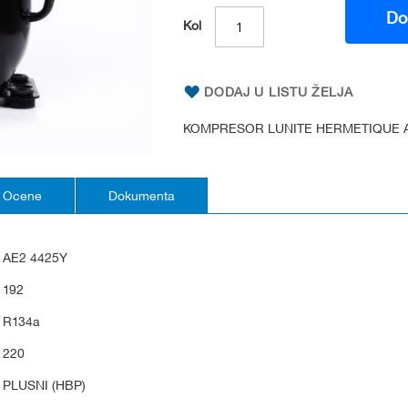
Do
Kol
DODAJ U LISTU ŽELJA
KOMPRESOR LUNITE HERMETIQUE A
Ocene
Dokumenta
AE2 4425Y
192
R134a
220
PLUSNI (HBP)