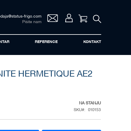
odaja@status-frigo.com
Vaša korpa
Pišite nam
NTAR
REFERENCE
KONTAKT
ITE HERMETIQUE AE2
NA STANJU
SKU
010153