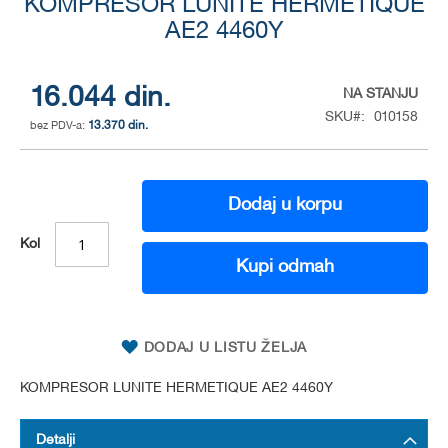
KOMPRESOR LUNITE HERMETIQUE
to
the
AE2 4460Y
beginning
of
the
16.044 din.
NA STANJU
images
SKU
010158
gallery
13.370 din.
Dodaj u korpu
Kol
Kupi odmah
DODAJ U LISTU ŽELJA
KOMPRESOR LUNITE HERMETIQUE AE2 4460Y
Detalji