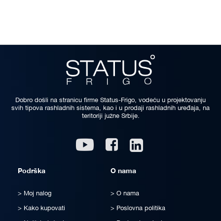
Dobro došli na stranicu firme Status-Frigo, vodeću u projektovanju
svih tipova rashladnih sistema, kao i u prodaji rashladnih uređaja, na
teritoriji južne Srbije.
Linkedin
Youtube
Facebook
Podrška
O nama
Moj nalog
O nama
Kako kupovati
Poslovna politika