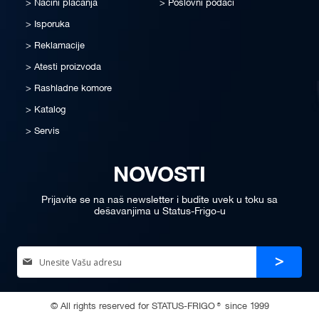
Načini plaćanja
Poslovni podaci
Isporuka
Reklamacije
Atesti proizvoda
Rashladne komore
Katalog
Servis
NOVOSTI
Prijavite se na naš newsletter i budite uvek u toku sa
dešavanjima u Status-Frigo-u
Sign
Prijava
Up
for
Our
© All rights reserved for STATUS-FRIGO® since 1999
Newsletter: