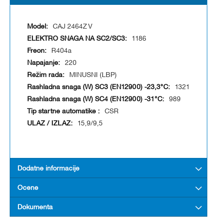
CAJ 2464Z V
1186
R404a
220
MINUSNI (LBP)
1321
989
CSR
15,9/9,5
Dodatne informacije
Ocene
Dokumenta