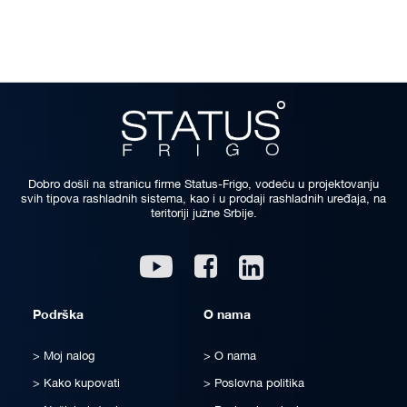
Dobro došli na stranicu firme Status-Frigo, vodeću u projektovanju
svih tipova rashladnih sistema, kao i u prodaji rashladnih uređaja, na
teritoriji južne Srbije.
Linkedin
Youtube
Facebook
Podrška
O nama
Moj nalog
O nama
Kako kupovati
Poslovna politika