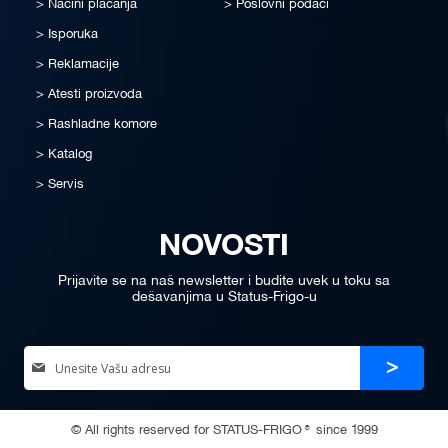
Načini plaćanja
Poslovni podaci
Isporuka
Reklamacije
Atesti proizvoda
Rashladne komore
Katalog
Servis
NOVOSTI
Prijavite se na naš newsletter i budite uvek u toku sa
dešavanjima u Status-Frigo-u
Sign
Prijava
Up
for
Our
© All rights reserved for STATUS-FRIGO® since 1999
Newsletter: