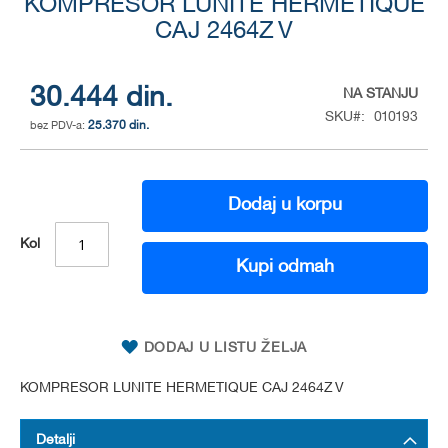
KOMPRESOR LUNITE HERMETIQUE
to
the
CAJ 2464Z V
beginning
of
the
30.444 din.
NA STANJU
images
SKU
010193
gallery
25.370 din.
Dodaj u korpu
Kol
Kupi odmah
DODAJ U LISTU ŽELJA
KOMPRESOR LUNITE HERMETIQUE CAJ 2464Z V
Detalji