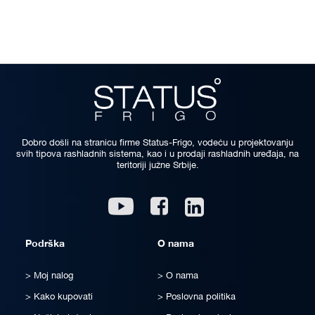
Dobro došli na stranicu firme Status-Frigo, vodeću u projektovanju
svih tipova rashladnih sistema, kao i u prodaji rashladnih uređaja, na
teritoriji južne Srbije.
Linkedin
Youtube
Facebook
Podrška
O nama
Moj nalog
O nama
Kako kupovati
Poslovna politika