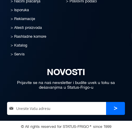
Načini plaćanja
Poslovni podaci
Isporuka
Reklamacije
Atesti proizvoda
Rashladne komore
Katalog
Servis
NOVOSTI
Prijavite se na naš newsletter i budite uvek u toku sa
dešavanjima u Status-Frigo-u
Sign
Prijava
Up
for
Our
© All rights reserved for STATUS-FRIGO® since 1999
Newsletter: