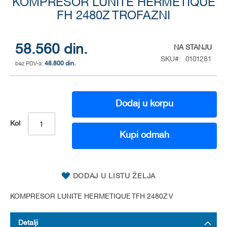
KOMPRESOR LUNITE HERMETIQUE
to
the
FH 2480Z TROFAZNI
beginning
of
the
58.560 din.
NA STANJU
images
SKU
0101281
gallery
48.800 din.
Dodaj u korpu
Kol
Kupi odmah
DODAJ U LISTU ŽELJA
KOMPRESOR LUNITE HERMETIQUE TFH 2480Z V
Detalji