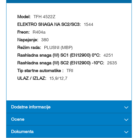
TFH 4522Z
1544
R404a
380
PLUSNI (MBP)
4251
2635
TRI
15,9/12,7
Dodatne informacije
Ocene
Dokumenta