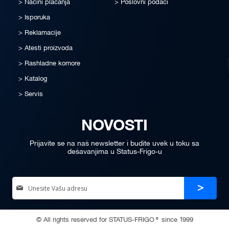
Načini plaćanja
Poslovni podaci
Isporuka
Reklamacije
Atesti proizvoda
Rashladne komore
Katalog
Servis
NOVOSTI
Prijavite se na naš newsletter i budite uvek u toku sa
dešavanjima u Status-Frigo-u
Sign
Prijava
Up
for
Our
© All rights reserved for STATUS-FRIGO® since 1999
Newsletter: