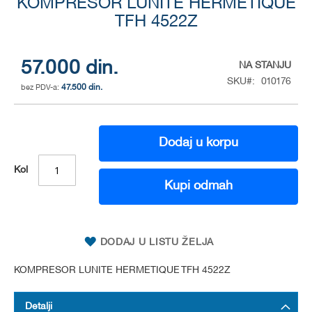
KOMPRESOR LUNITE HERMETIQUE
to
the
TFH 4522Z
beginning
of
the
57.000 din.
NA STANJU
images
SKU
010176
gallery
47.500 din.
Dodaj u korpu
Kol
Kupi odmah
DODAJ U LISTU ŽELJA
KOMPRESOR LUNITE HERMETIQUE TFH 4522Z
Detalji