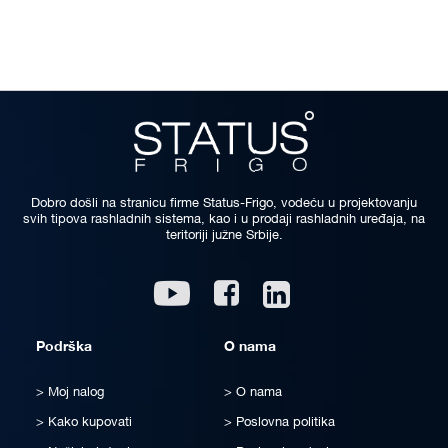
Dobro došli na stranicu firme Status-Frigo, vodeću u projektovanju
svih tipova rashladnih sistema, kao i u prodaji rashladnih uređaja, na
teritoriji južne Srbije.
Linkedin
Youtube
Facebook
Podrška
O nama
Moj nalog
O nama
Kako kupovati
Poslovna politika