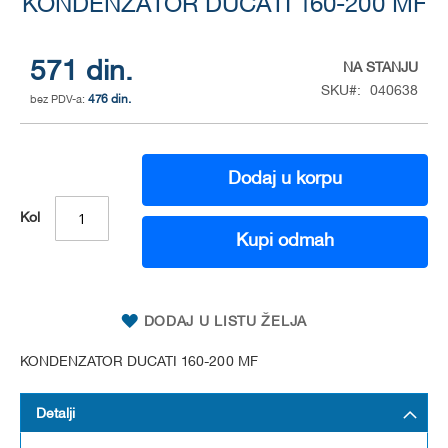
KONDENZATOR DUCATI 160-200 MF
to
the
beginning
of
571 din.
NA STANJU
the
SKU
040638
476 din.
images
gallery
Dodaj u korpu
Kol
Kupi odmah
DODAJ U LISTU ŽELJA
KONDENZATOR DUCATI 160-200 MF
Detalji