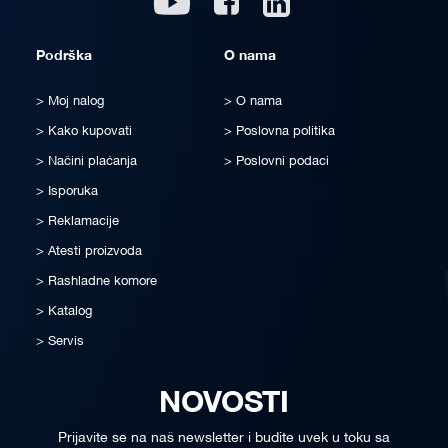
Podrška
O nama
Moj nalog
O nama
Kako kupovati
Poslovna politika
Načini plaćanja
Poslovni podaci
Isporuka
Reklamacije
Atesti proizvoda
Rashladne komore
Katalog
Servis
NOVOSTI
Prijavite se na naš newsletter i budite uvek u toku sa