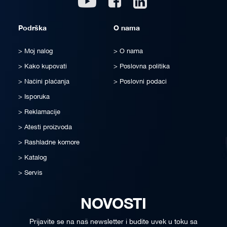
Podrška
O nama
Moj nalog
O nama
Kako kupovati
Poslovna politika
Načini plaćanja
Poslovni podaci
Isporuka
Reklamacije
Atesti proizvoda
Rashladne komore
Katalog
Servis
NOVOSTI
Prijavite se na naš newsletter i budite uvek u toku sa