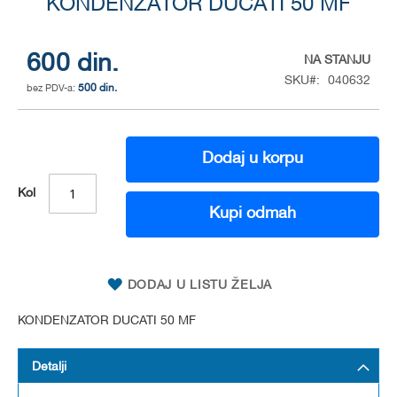
to
KONDENZATOR DUCATI 50 MF
the
beginning
of
600 din.
NA STANJU
the
SKU
040632
500 din.
images
gallery
Dodaj u korpu
Kol
Kupi odmah
DODAJ U LISTU ŽELJA
KONDENZATOR DUCATI 50 MF
Detalji