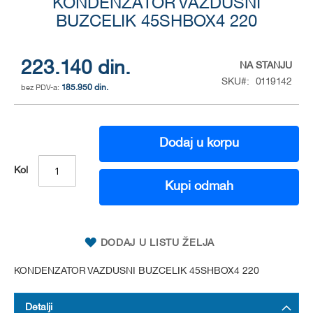
to
KONDENZATOR VAZDUSNI
the
BUZCELIK 45SHBOX4 220
beginning
of
the
223.140 din.
NA STANJU
images
SKU
0119142
gallery
185.950 din.
Dodaj u korpu
Kol
Kupi odmah
DODAJ U LISTU ŽELJA
KONDENZATOR VAZDUSNI BUZCELIK 45SHBOX4 220
Detalji