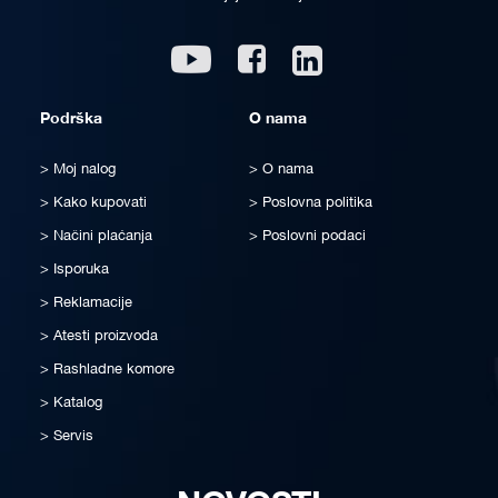
Linkedin
Youtube
Facebook
Podrška
O nama
Moj nalog
O nama
Kako kupovati
Poslovna politika
Načini plaćanja
Poslovni podaci
Isporuka
Reklamacije
Atesti proizvoda
Rashladne komore
Katalog
Servis