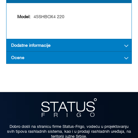
45SHBOX4 220
Dodatne informacije
Ocene
Dobro došli na stranicu firme Status-Frigo, vodeću u projektovanju
svih tipova rashladnih sistema, kao i u prodaji rashladnih uređaja, na
teritoriji južne Srbije.