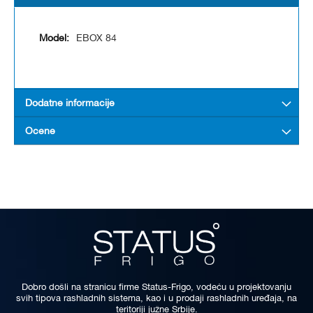
EBOX 84
Dodatne informacije
Ocene
Dobro došli na stranicu firme Status-Frigo, vodeću u projektovanju
svih tipova rashladnih sistema, kao i u prodaji rashladnih uređaja, na
teritoriji južne Srbije.