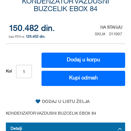
to
KONDENZATOR VAZDUSNI
the
BUZCELIK EBOX 84
beginning
of
the
150.482 din.
NA STANJU
images
SKU
011997
gallery
125.402 din.
Dodaj u korpu
Kol
Kupi odmah
DODAJ U LISTU ŽELJA
KONDENZATOR VAZDUSNI BUZCELIK EBOX 84
Detalji