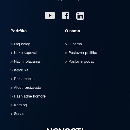
Linkedin
Youtube
Facebook
Podrška
O nama
Moj nalog
O nama
Kako kupovati
Poslovna politika
Načini plaćanja
Poslovni podaci
Isporuka
Reklamacije
Atesti proizvoda
Rashladne komore
Katalog
Servis