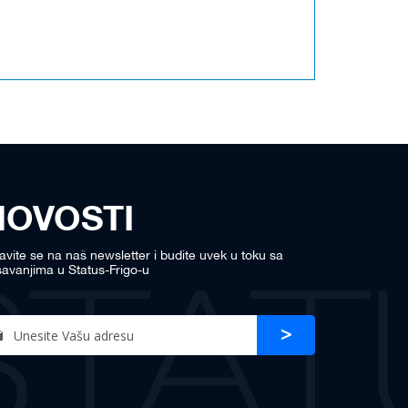
NOVOSTI
javite se na naš newsletter i budite uvek u toku sa
avanjima u Status-Frigo-u
n
Prijava
r
sletter: