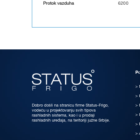
Protok vazduha
6200
P
Dobro došli na stranicu firme Status-Frigo,
vodeću u projektovanju svih tipova
rashladnih sistema, kao i u prodaji
rashladnih uređaja, na teritoriji južne Srbije.