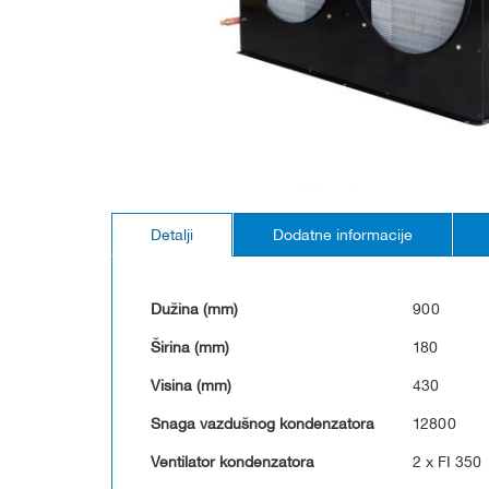
Skip
to
Detalji
Dodatne informacije
the
beginning
of
the
Dužina (mm)
900
images
gallery
Širina (mm)
180
Visina (mm)
430
Snaga vazdušnog kondenzatora
12800
Ventilator kondenzatora
2 x FI 350