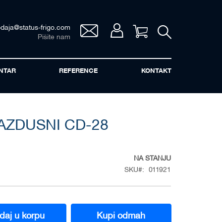
odaja@status-frigo.com
Vaša korpa
Pišite nam
NTAR
REFERENCE
KONTAKT
AZDUSNI CD-28
NA STANJU
SKU
011921
daj u korpu
Kupi odmah