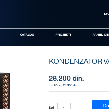
pr
KATALOG
PROJEKTI
PANEL CE
KONDENZATOR V
28.200 din.
23.500 din.
Do
Kol