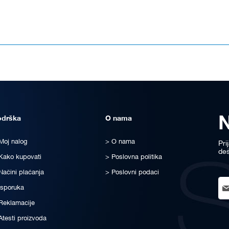
odrška
O nama
Moj nalog
O nama
Pri
deš
Kako kupovati
Poslovna politika
Načini plaćanja
Poslovni podaci
Sig
Isporuka
Up
for
Reklamacije
Ou
Atesti proizvoda
New